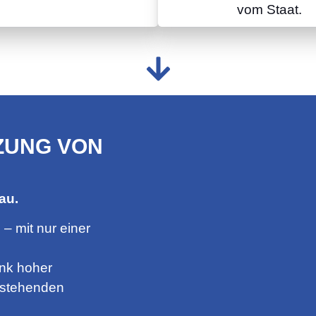
vom Staat.
ZUNG VON
au.
m
– mit nur einer
nk hoher
bestehenden