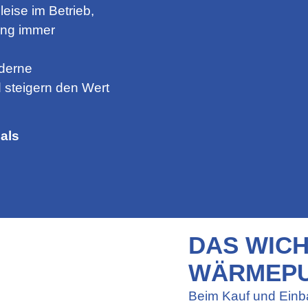
leise im Betrieb,
ung immer
derne
steigern den Wert
als
DAS WICH
WÄRMEPU
Beim Kauf und Einb