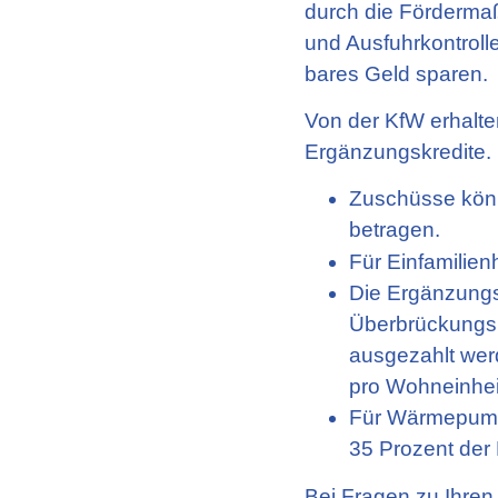
durch die Förderma
und Ausfuhrkontrolle
bares Geld sparen.
Von der KfW erhalt
Ergänzungskredite.
Zuschüsse könn
betragen.
Für Einfamilie
Die Ergänzungs
Überbrückungs
ausgezahlt werd
pro Wohneinhei
Für Wärmepump
35 Prozent der
Bei Fragen zu Ihren