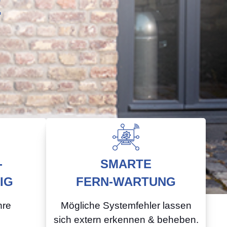
E
-
SMARTE
IG
FERN-WARTUNG
hre
Mögliche Systemfehler lassen
sich extern erkennen & beheben.