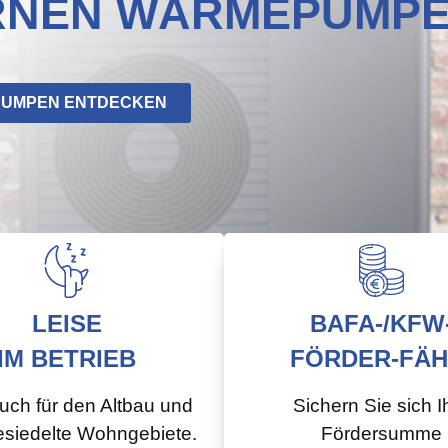
ERNEN WÄRMEPUMP
EPUMPEN ENTDECKEN
LEISE
BAFA-/KFW
IM BETRIEB
FÖRDER-FÄH
auch für den Altbau und
Sichern Sie sich I
esiedelte Wohngebiete.
Fördersumme