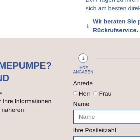
sich am besten direk
Wir beraten Sie 
Rückrufservice.
1
RMEPUMPE?
IHRE
ANGABEN
ND
Anrede
.
Herr
Frau
r Ihre Informationen
Name
t näheren
Ihre Postleitzahl