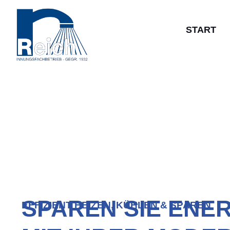
START
SPAREN SIE ENE
EFFIZIENT HEIZEN, KÜHLEN & SPAREN